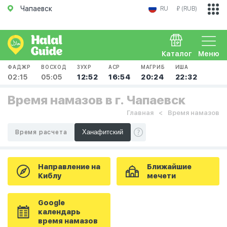
Чапаевск
RU
₽ (RUB)
Каталог
Меню
ФАДЖР
ВОСХОД
ЗУХР
АСР
МАГРИБ
ИША
02:15
05:05
12:52
16:54
20:24
22:32
Время намазов в г. Чапаевск
Главная
Время намазов
Время расчета
Направление на
Ближайшие
Киблу
мечети
Google
календарь
время намазов