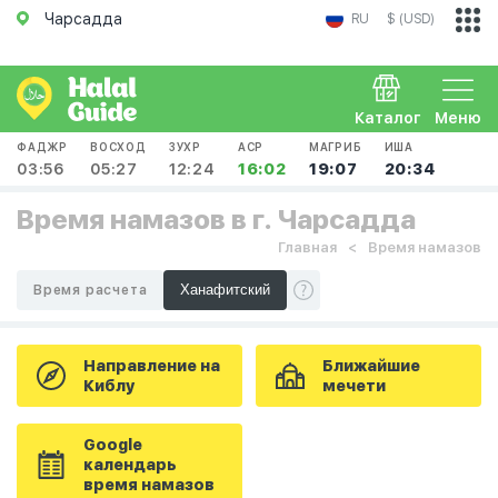
Чарсадда
RU
$ (USD)
Каталог
Меню
ФАДЖР
ВОСХОД
ЗУХР
АСР
МАГРИБ
ИША
03:56
05:27
12:24
16:02
19:07
20:34
Время намазов в г. Чарсадда
Главная
Время намазов
Время расчета
Направление на
Ближайшие
Киблу
мечети
Google
календарь
время намазов