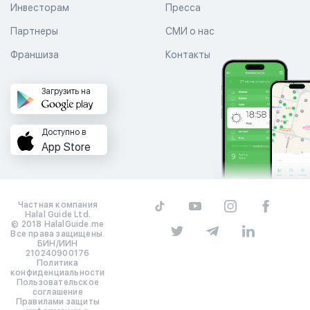
Инвесторам
Пресса
Партнеры
СМИ о нас
Франшиза
Контакты
Загрузить на
Доступно в
App Store
Частная компания
Halal Guide Ltd.
© 2018 HalalGuide.me
Все права защищены.
БИН/ИИН
210240900176
Политика
конфиденциальности
Пользовательское
соглашение
Правилами защиты