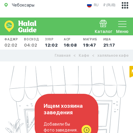
Чебоксары
RU
₽ (RUB)
Каталог
Меню
ФАДЖР
ВОСХОД
ЗУХР
АСР
МАГРИБ
ИША
02:02
04:02
12:02
16:08
19:47
21:17
Главная
Кафе
халяльное кафе
Ищем хозяина
заведения
Добавили бы
фото заведения..