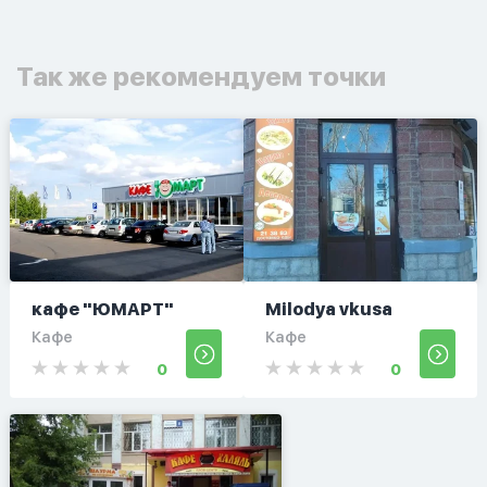
Так же рекомендуем точки
кафе "ЮМАРТ"
Milodya vkusa
Кафе
Кафе
0
0