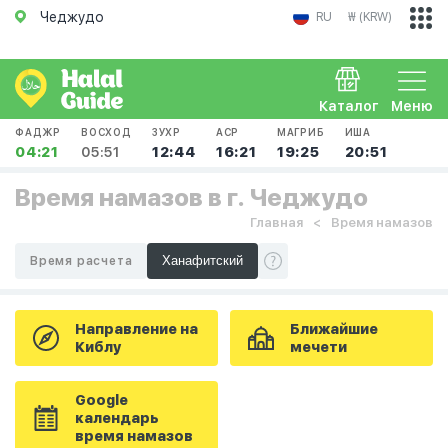
Чеджудо
RU
₩ (KRW)
Каталог
Меню
ФАДЖР
ВОСХОД
ЗУХР
АСР
МАГРИБ
ИША
04:21
05:51
12:44
16:21
19:25
20:51
Время намазов в г. Чеджудо
Главная
Время намазов
Время расчета
Направление на
Ближайшие
Киблу
мечети
Google
календарь
время намазов