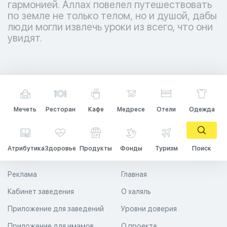
гармонией. Аллах повелел путешествовать
по земле не только телом, но и душой, дабы
люди могли извлечь уроки из всего, что они
увидят.
Мечеть
Ресторан
Кафе
Медресе
Отели
Одежда
Атрибутика
Здоровье
Продукты
Фонды
Туризм
Поиск
Реклама
Главная
Кабинет заведения
О халяль
Приложение для заведений
Уровни доверия
Приложение для имамов
О проекте