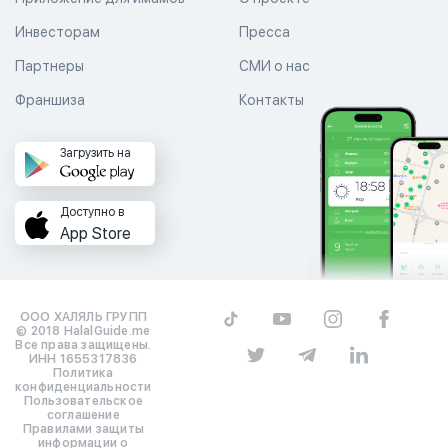
Инвесторам
Пресса
Партнеры
СМИ о нас
Франшиза
Контакты
Загрузить на
Доступно в
App Store
ООО ХАЛЯЛЬ ГРУПП
© 2018 HalalGuide.me
Все права защищены.
ИНН 1655317836
Политика
конфиденциальности
Пользовательское
соглашение
Правилами защиты
информации о