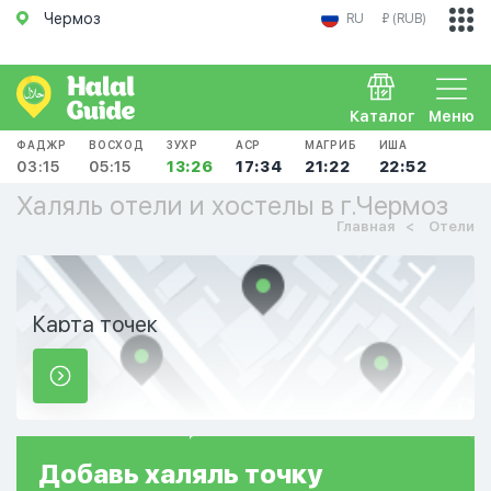
Чермоз
RU
₽ (RUB)
Каталог
Меню
ФАДЖР
ВОСХОД
ЗУХР
АСР
МАГРИБ
ИША
03:15
05:15
13:26
17:34
21:22
22:52
Халяль отели и хостелы в г.Чермоз
Главная
Отели
Карта точек
Добавь
халяль
точку