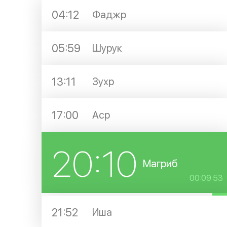
04:12
Фаджр
05:59
Шурук
13:11
Зухр
17:00
Аср
20:10
Магриб
00:09:53
21:52
Иша