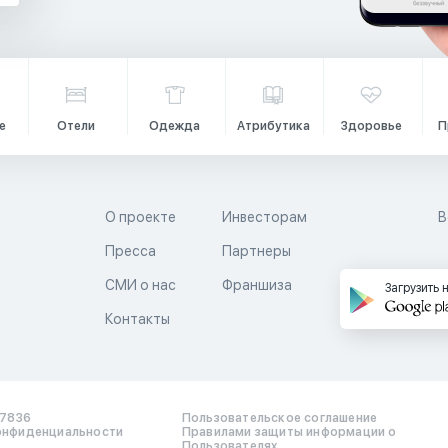
е
Отели
Одежда
Атрибутика
Здоровье
П
О проекте
Инвесторам
В
Пресса
Партнеры
й
СМИ о нас
Франшиза
Загрузить 
Контакты
17836
Пользовательское соглашение
онфиденциальности
Правилами защиты информации о
Пользователях