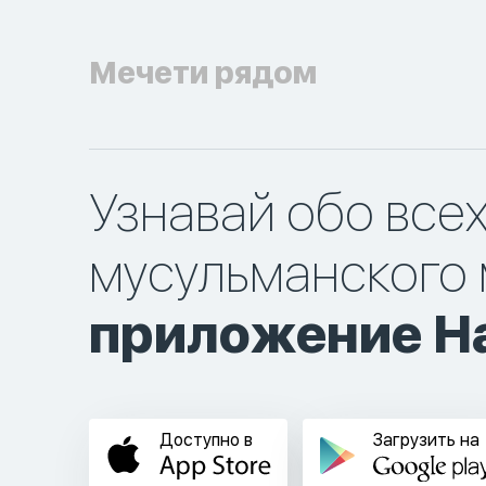
Мечети рядом
Узнавай обо все
мусульманского 
приложение Ha
Доступно в
Загрузить на