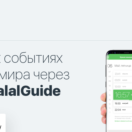
х событиях
мира через
lalGuide