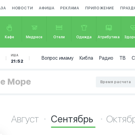
АЗА
НОВОСТИ
АФИША
РЕКЛАМА
ПРИЛОЖЕНИЕ
ПРАЗД
Кафе
Медресе
Отели
Одежда
Атрибутика
Здор
Б
ИША
Вопрос имаму
Кибла
Радио
ТВ
21:52
ое Море
Время расчета
Август
Сентябрь
Октяб