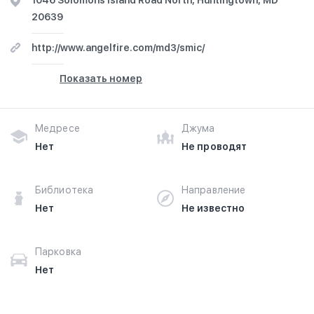
1046 Solomons Island Road North, Huntingtown, MD
20639
http://www.angelfire.com/md3/smic/
Показать номер
Медресе
Джума
Нет
Не проводят
Библиотека
Направление
Нет
Не известно
Парковка
Нет