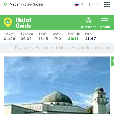
Чесапикский Залив
RU
$ (USD)
Каталог
Меню
ФАДЖР
ВОСХОД
ЗУХР
АСР
МАГРИБ
ИША
04:26
06:07
13:15
17:01
20:11
21:47
Главная
Мечеть
Southern Maryland Islamic Center