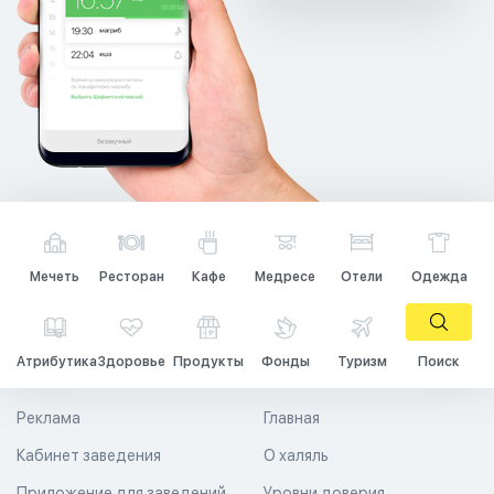
Мечеть
Ресторан
Кафе
Медресе
Отели
Одежда
Атрибутика
Здоровье
Продукты
Фонды
Туризм
Поиск
Реклама
Главная
Кабинет заведения
О халяль
Приложение для заведений
Уровни доверия