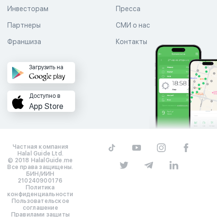
Инвесторам
Пресса
Партнеры
СМИ о нас
Франшиза
Контакты
Загрузить на
Доступно в
App Store
Частная компания
Halal Guide Ltd.
© 2018 HalalGuide.me
Все права защищены.
БИН/ИИН
210240900176
Политика
конфиденциальности
Пользовательское
соглашение
Правилами защиты