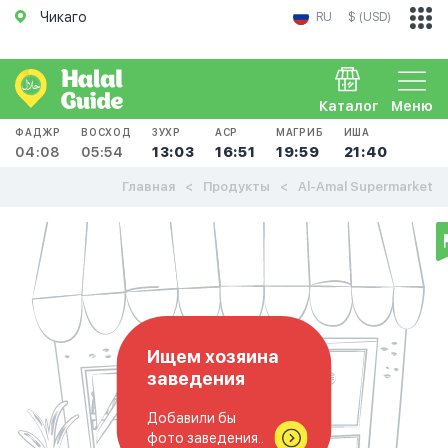
Чикаго
RU
$ (USD)
Каталог
Меню
ФАДЖР
ВОСХОД
ЗУХР
АСР
МАГРИБ
ИША
04:08
05:54
13:03
16:51
19:59
21:40
Главная
Продукты
Al-Amal Supermarket
Ищем хозяина
заведения
Добавили бы
фото заведения..