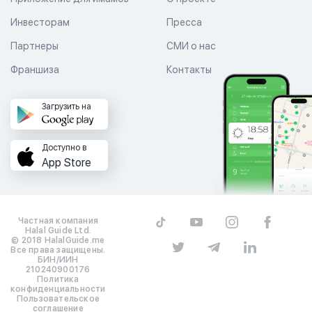
Инвесторам
Пресса
Партнеры
СМИ о нас
Франшиза
Контакты
Загрузить на
Доступно в
App Store
Частная компания
Halal Guide Ltd.
© 2018 HalalGuide.me
Все права защищены.
БИН/ИИН
210240900176
Политика
конфиденциальности
Пользовательское
соглашение