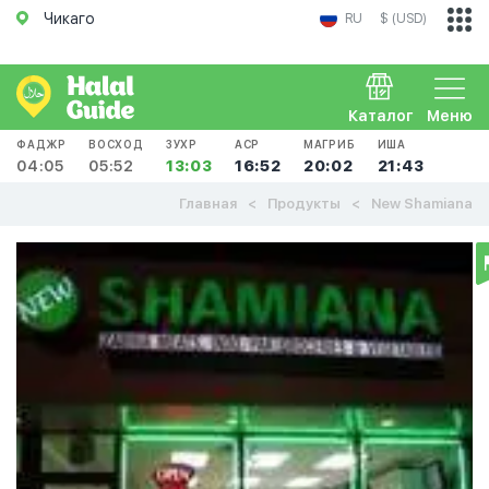
Чикаго
RU
$ (USD)
Каталог
Меню
ФАДЖР
ВОСХОД
ЗУХР
АСР
МАГРИБ
ИША
04:05
05:52
13:03
16:52
20:02
21:43
Главная
Продукты
New Shamiana