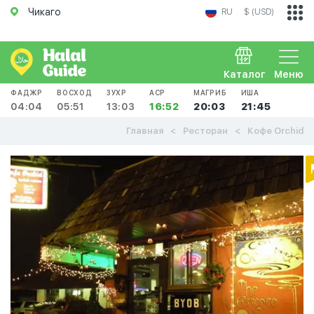
Чикаго
RU
$ (USD)
Каталог
Меню
ФАДЖР
ВОСХОД
ЗУХР
АСР
МАГРИБ
ИША
04:04
05:51
13:03
16:52
20:03
21:45
Главная
Ресторан
Кофе Orchid