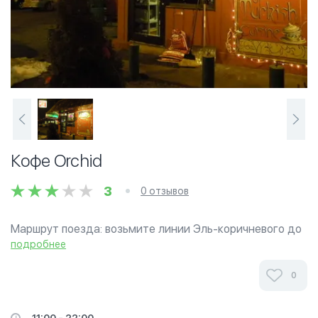
Кофе Orchid
3
0 отзывов
Маршрут поезда: возьмите линии Эль-коричневого до
Полины. Кафе Орхидея находится в самом сердце
подробнее
Wrigleyville (пересечение Линкольн и Эддисон)
предлагает лучшие блюда турецкой кухни в Чикаго. С...
0