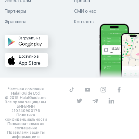
Инвесторам
Пресса
Партнеры
СМИ о нас
Франшиза
Контакты
Загрузить на
Доступно в
App Store
Частная компания
Halal Guide Ltd.
© 2018 HalalGuide.me
Все права защищены.
БИН/ИИН
210240900176
Политика
конфиденциальности
Пользовательское
соглашение
Правилами защиты
информации о