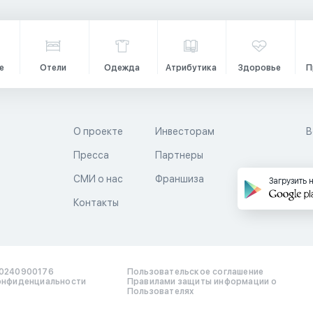
е
Отели
Одежда
Атрибутика
Здоровье
П
О проекте
Инвесторам
В
Пресса
Партнеры
й
СМИ о нас
Франшиза
Загрузить 
Контакты
0240900176
Пользовательское соглашение
онфиденциальности
Правилами защиты информации о
Пользователях