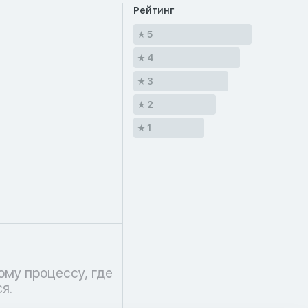
Рейтинг
5
4
3
2
1
я.