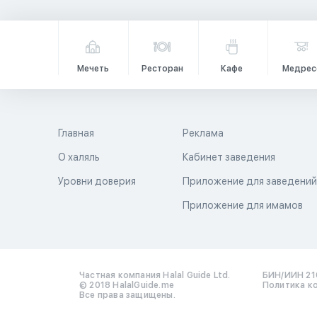
Мечеть
Ресторан
Кафе
Медрес
Главная
Реклама
О халяль
Кабинет заведения
Уровни доверия
Приложение для заведени
Приложение для имамов
Частная компания Halal Guide Ltd.
БИН/ИИН 21
© 2018 HalalGuide.me
Политика к
Все права защищены.