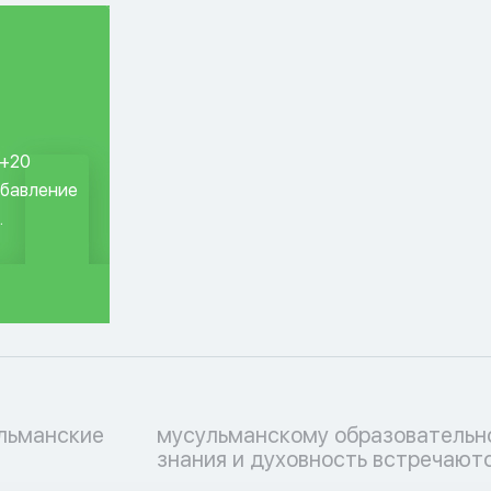
 +20
обавление
.
ульманские
ессу, где
знания и духовность встречаютс