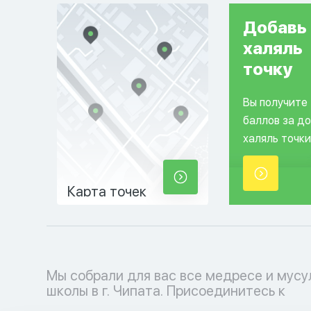
Добавь
халяль
точку
Вы получите
баллов за д
халяль точки
Карта точек
Мы собрали для вас все медресе и мус
мусульманскому образовательному проц
школы в г. Чипата. Присоединитесь к