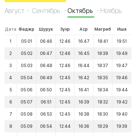
Август
Сентябрь
Октябрь
Ноябрь
Дата
Фаджр
Шурук
Зухр
Аср
Магриб
Иша
1
05:01
06:46
12:46
16:47
18:41
19:51
2
05:02
06:47
12:46
16:45
18:39
19:49
3
05:03
06:48
12:46
16:44
18:37
19:47
4
05:04
06:49
12:45
16:42
18:35
19:46
5
05:06
06:50
12:45
16:41
18:34
19:44
6
05:07
06:51
12:45
16:39
18:32
19:42
7
05:08
06:53
12:45
16:38
18:30
19:40
8
05:09
06:54
12:44
16:36
18:29
19:39