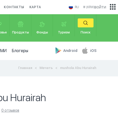
войти
КОНТАКТЫ
КАРТА
RU
₩ (KRW)
овье
Продукты
Фонды
Туризм
Поиск
СМИ
Блогеры
Android
iOS
Главная
Мечеть
mushola Abu Hurairah
u Hurairah
0 отзывов