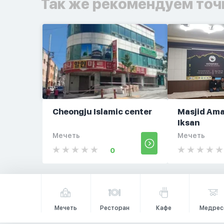
Так же рекомендуем точ
Cheongju Islamic center
Masjid Amar
Iksan
Мечеть
Мечеть
0
Мечеть
Ресторан
Кафе
Медрес