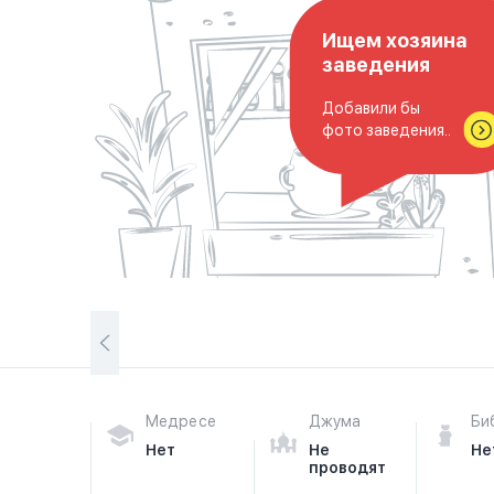
Ищем хозяина
заведения
Добавили бы
фото заведения..
Медресе
Джума
Би
Нет
Не
Не
проводят