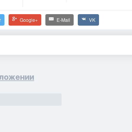
r
Google+
E-Mail
VK
ложении