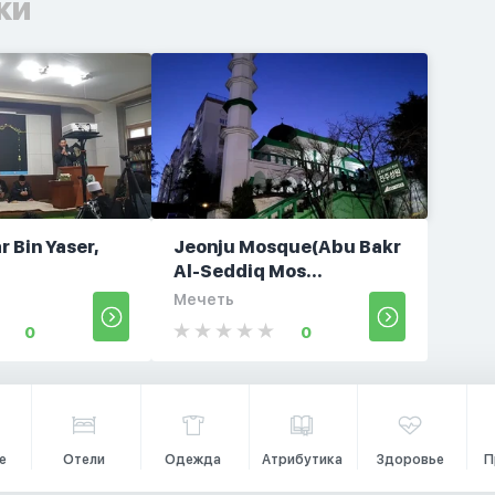
ки
 Bin Yaser,
Jeonju Mosque(Abu Bakr
Al-Seddiq Mos...
Мечеть
0
0
е
Отели
Одежда
Атрибутика
Здоровье
П