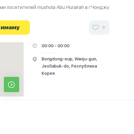
и посетителей mushola Abu Hurairah в г.Чонджу
йте о часах работы. Ваше духовное путешествие
 имаму
0
00:00 - 00:00
Bongdong-eup, Wanju-gun,
Jeollabuk-do, Республика
Корея