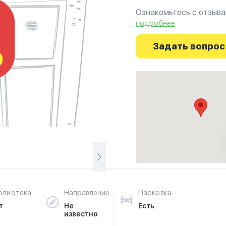
Ознакомьтесь с отзывам
на фотографиях и узна
подробнее
начинается здесь.
Задать вопрос
блиотека
Направление
Парковка
т
Не
Есть
известно