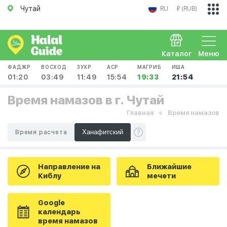
Чутай
RU
₽ (RUB)
Каталог
Меню
ФАДЖР
ВОСХОД
ЗУХР
АСР
МАГРИБ
ИША
01:20
03:49
11:49
15:54
19:33
21:54
Время намазов в г. Чутай
Главная
Время намазов
Время расчета
Направление на
Ближайшие
Киблу
мечети
Google
календарь
время намазов