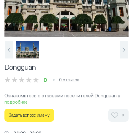
Dongguan
0
0 отзывов
Ознакомьтесь с отзывами посетителей Dongguan в
г.Цинхай на фотографиях и узнайте о часах работы.
подробнее
Ваше духовное путешествие начинается здесь.
Задать вопрос имаму
0