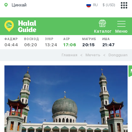
Цинхай
RU
$ (USD)
Каталог
Меню
ФАДЖР
ВОСХОД
ЗУХР
АСР
МАГРИБ
ИША
04:44
06:20
13:24
17:06
20:15
21:47
Главная
Мечеть
Dongguan