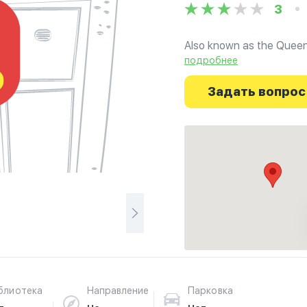
3
Also known as the Quee
подробнее
Ознакомьтесь с отзыва
Cultural Association в 
Задать вопрос
работы. Ваше духовное
блиотека
Направление
Парковка