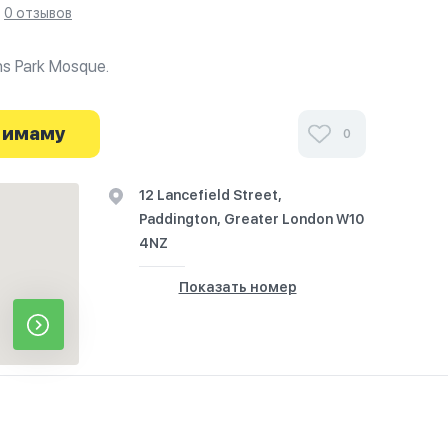
0 отзывов
ns Park Mosque.
ми посетителей North Westminster Muslim
г.Вестминстер на фотографиях и узнайте о часах
 имаму
0
 путешествие начинается здесь.
12 Lancefield Street,
Paddington, Greater London W10
4NZ
Показать номер