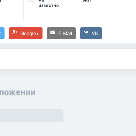
т
Не
Нет
известно
r
Google+
E-Mail
VK
ложении