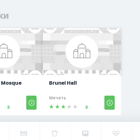
ки
n Mosque
Brunei Hall
Мечеть
3
3