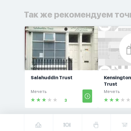
Так же рекомендуем точ
Salahuddin Trust
Kensingto
Trust
Мечеть
Мечеть
3