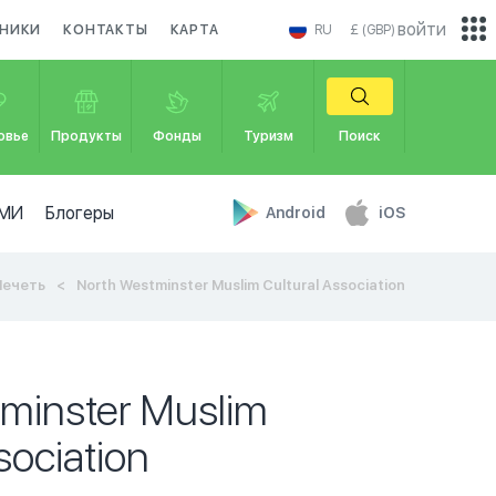
войти
ДНИКИ
КОНТАКТЫ
КАРТА
RU
£ (GBP)
овье
Продукты
Фонды
Туризм
Поиск
МИ
Блогеры
Android
iOS
ечеть
North Westminster Muslim Cultural Association
minster Muslim
sociation