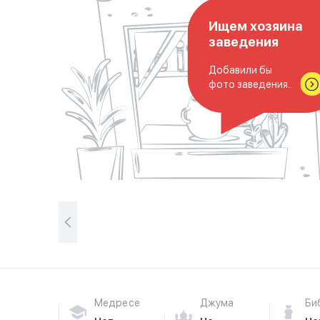
Ищем хозяина
заведения
Добавили бы
фото заведения..
Медресе
Джума
Би