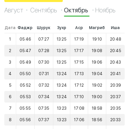
Август
Сентябрь
Октябрь
Ноябрь
Дата
Фаджр
Шурук
Зухр
Аср
Магриб
Иша
1
05:46
07:27
13:25
17:19
19:10
20:48
2
05:47
07:28
13:25
17:17
19:08
20:45
3
05:49
07:30
13:25
17:15
19:06
20:43
4
05:50
07:31
13:24
17:13
19:04
20:41
5
05:52
07:32
13:24
17:12
19:02
20:39
6
05:53
07:34
13:24
17:10
19:00
20:37
7
05:55
07:35
13:23
17:08
18:58
20:35
8
05:56
07:37
13:23
17:06
18:56
20:33