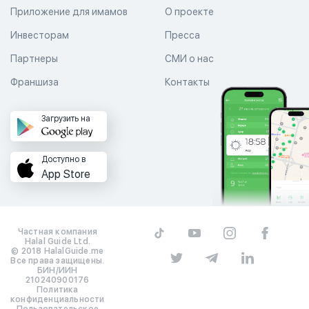
Приложение для имамов
О проекте
Инвесторам
Пресса
Партнеры
СМИ о нас
Франшиза
Контакты
Загрузить на
Доступно в
App Store
Частная компания
Halal Guide Ltd.
© 2018 HalalGuide.me
Все права защищены.
БИН/ИИН
210240900176
Политика
конфиденциальности