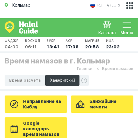
Кольмар
RU
€ (EUR)
Каталог
Меню
ФАДЖР
ВОСХОД
ЗУХР
АСР
МАГРИБ
ИША
04:00
06:11
13:41
17:38
20:58
23:02
Время намазов в г. Кольмар
Главная
Время намазов
Время расчета
Направление на
Ближайшие
Киблу
мечети
Google
календарь
время намазов