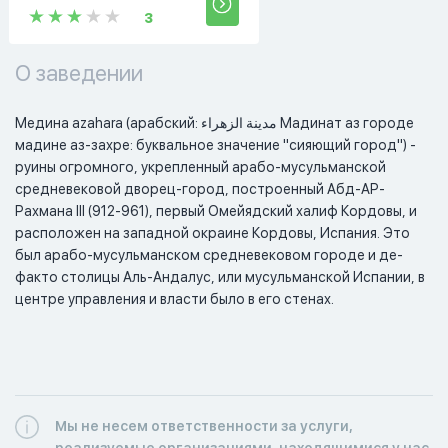
3
О заведении
Медина azahara (арабский: مدينة الزهراء Мадинат аз городе 
мадине аз-захре: буквальное значение "сияющий город") - 
руины огромного, укрепленный арабо-мусульманской 
средневековой дворец-город, построенный Абд-АР-
Рахмана III (912-961), первый Омейядский халиф Кордовы, и 
расположен на западной окраине Кордовы, Испания. Это 
был арабо-мусульманском средневековом городе и де-
факто столицы Аль-Андалус, или мусульманской Испании, в 
центре управления и власти было в его стенах.
Мы не несем ответственности за услуги,
реализуемые организациями, находящимися у нас