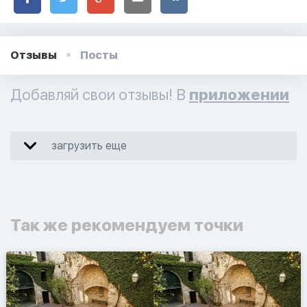
Отзывы
Посты
Добавляй свои отзывы! В
приложении
загрузить еще
Так же рекомендуем точки