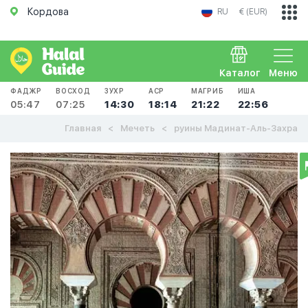
Кордова
RU
€ (EUR)
Каталог
Меню
ФАДЖР
ВОСХОД
ЗУХР
АСР
МАГРИБ
ИША
05:47
07:25
14:30
18:14
21:22
22:56
Главная
Мечеть
руины Мадинат-Аль-Захра