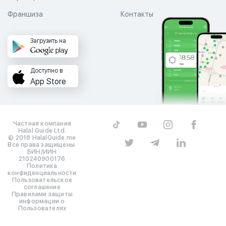
Франшиза
Контакты
Загрузить на
Доступно в
App Store
Частная компания
Halal Guide Ltd.
© 2018 HalalGuide.me
Все права защищены.
БИН/ИИН
210240900176
Политика
конфиденциальности
Пользовательское
соглашение
Правилами защиты
информации о
Пользователях