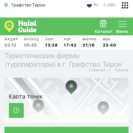
Графство Тирон
RU
£ (GBP)
Каталог
Меню
ФАДЖР
ВОСХОД
ЗУХР
АСР
МАГРИБ
ИША
03:12
05:45
13:38
17:42
21:16
23:40
Туристические фирмы
(туроператоры) в г. Графство Тирон
Главная
Туризм
Карта точек