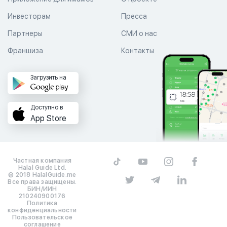
Инвесторам
Пресса
Партнеры
СМИ о нас
Франшиза
Контакты
Загрузить на
Доступно в
App Store
Частная компания
Halal Guide Ltd.
© 2018 HalalGuide.me
Все права защищены.
БИН/ИИН
210240900176
Политика
конфиденциальности
Пользовательское
соглашение