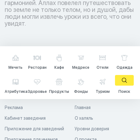
гармонией. Аллах повелел путешествовать
по земле не только телом, но и душой, дабы
люди могли извлечь уроки из всего, что они
увидят.
Мечеть
Ресторан
Кафе
Медресе
Отели
Одежда
Атрибутика
Здоровье
Продукты
Фонды
Туризм
Поиск
Реклама
Главная
Кабинет заведения
О халяль
Приложение для заведений
Уровни доверия
Приложение для имамов
О проекте