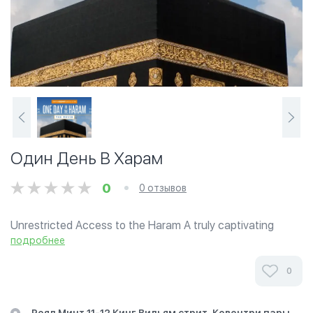
Один День В Харам
0
0 отзывов
Unrestricted Access to the Haram A truly captivating
documentary, which details the Islamic rituals and rich
подробнее
history of the Haram. Every year, millions of pilgrims from all
across the world...
0