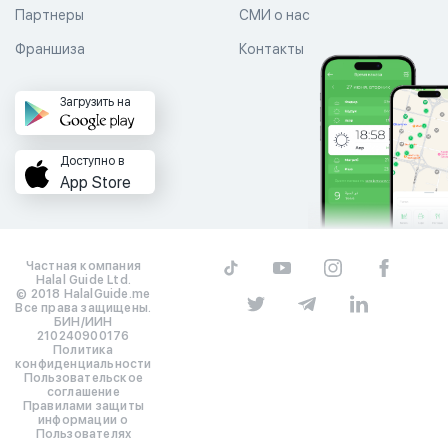
Партнеры
СМИ о нас
Франшиза
Контакты
Загрузить на
Доступно в
App Store
Частная компания
Halal Guide Ltd.
© 2018 HalalGuide.me
Все права защищены.
БИН/ИИН
210240900176
Политика
конфиденциальности
Пользовательское
соглашение
Правилами защиты
информации о
Пользователях