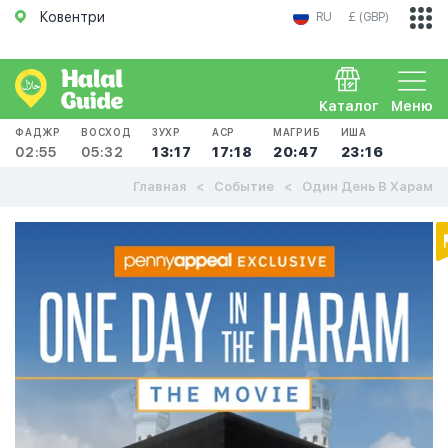
Ковентри
RU
£ (GBP)
Каталог
Меню
ФАДЖР
ВОСХОД
ЗУХР
АСР
МАГРИБ
ИША
02:55
05:32
13:17
17:18
20:47
23:16
Главная
Событие
Один День В Харам