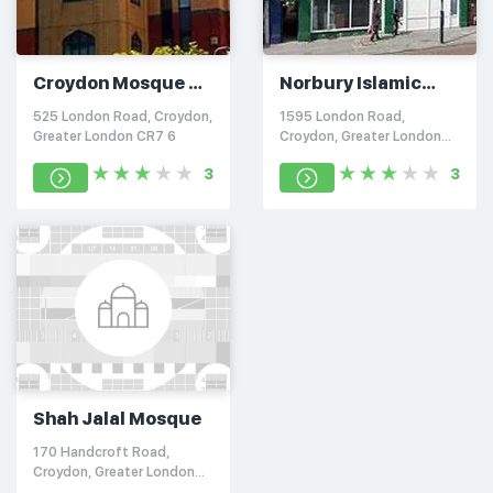
Croydon Mosque &
Norbury Islamic
Islamic Centre
Academy
525 London Road, Croydon,
1595 London Road,
Greater London CR7 6
Croydon, Greater London
SW16 4AA
3
3
Shah Jalal Mosque
170 Handcroft Road,
Croydon, Greater London
CR0 3