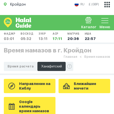
Кройдон
RU
£ (GBP)
Каталог
Меню
ФАДЖР
ВОСХОД
ЗУХР
АСР
МАГРИБ
ИША
03:01
05:32
13:11
17:11
20:36
22:57
Время намазов в г. Кройдон
Главная
Время намазов
Время расчета
Направление на
Ближайшие
Киблу
мечети
Google
календарь
время намазов