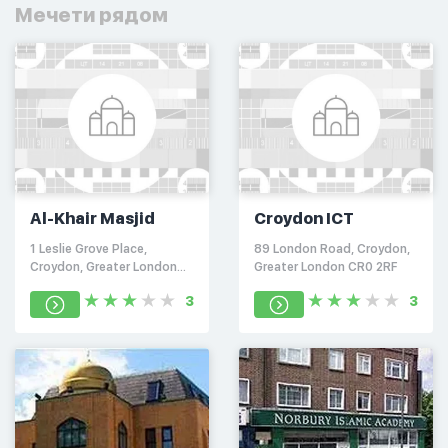
Мечети рядом
Al-Khair Masjid
Croydon ICT
1 Leslie Grove Place,
89 London Road, Croydon,
Croydon, Greater London
Greater London CR0 2RF
CR0 6FE
3
3