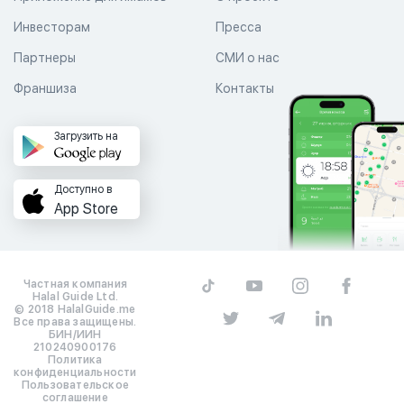
Инвесторам
Пресса
Партнеры
СМИ о нас
Франшиза
Контакты
Загрузить на
Доступно в
App Store
Частная компания
Halal Guide Ltd.
© 2018 HalalGuide.me
Все права защищены.
БИН/ИИН
210240900176
Политика
конфиденциальности
Пользовательское
соглашение