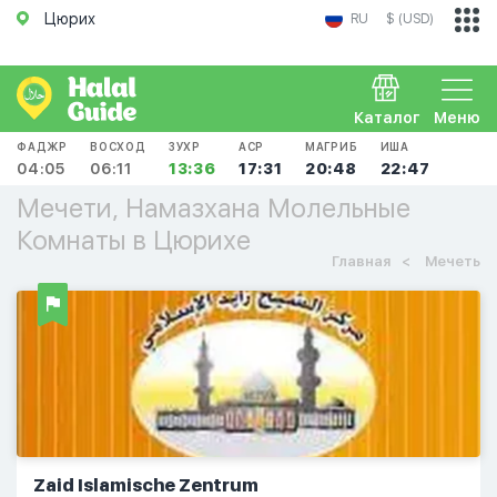
Цюрих
RU
$ (USD)
Каталог
Меню
ФАДЖР
ВОСХОД
ЗУХР
АСР
МАГРИБ
ИША
04:05
06:11
13:36
17:31
20:48
22:47
Мечети, Намазхана Молельные
Комнаты в Цюрихе
Главная
Мечеть
Zaid Islamische Zentrum