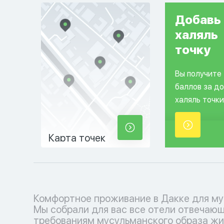
Добавь
халяль
точку
Вы получите
баллов за д
халяль точки
Карта точек
Комфортное проживание в Дакке для му
молельными залами. Забронируйте свой н
Мы собрали для вас все отели отвечаю
место прямо сейчас на нашем удобном сайт
требованиям мусульманского образа жи
наслаждайтесь проживанием в х