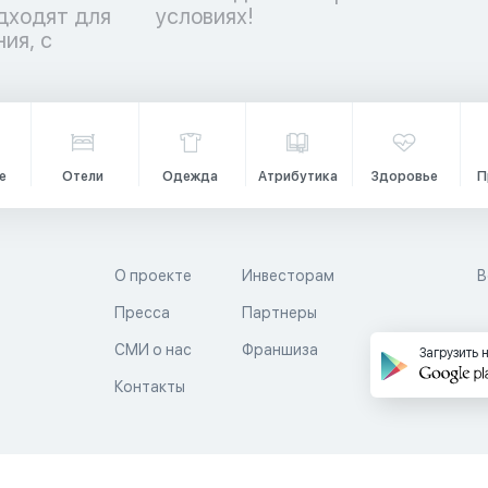
дходят для
условиях!
ия, с
е
Отели
Одежда
Атрибутика
Здоровье
П
О проекте
Инвесторам
В
Пресса
Партнеры
й
СМИ о нас
Франшиза
Загрузить 
Контакты