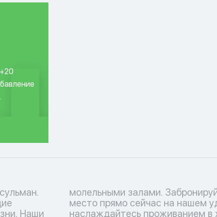
 +20
обавление
.
сульман.
омер или
щие
е и
зни. Наши
аляльных