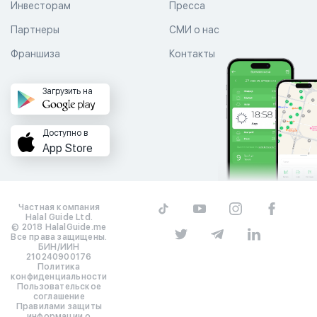
Инвесторам
Пресса
Партнеры
СМИ о нас
Франшиза
Контакты
Загрузить на
Доступно в
App Store
Частная компания
Halal Guide Ltd.
© 2018 HalalGuide.me
Все права защищены.
БИН/ИИН
210240900176
Политика
конфиденциальности
Пользовательское
соглашение
Правилами защиты
информации о