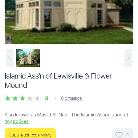
Islamic Ass'n of Lewisville & Flower
Mound
3
0 отзывов
Also known as Masjid Al-Noor. The Islamic Association of
Lewisville and Flower Mound (IALFM) is a registered non-
подробнее
profit organization dedicated to worship, education, and
community service. Established in 2004, IALFM serves
Задать вопрос имаму
0