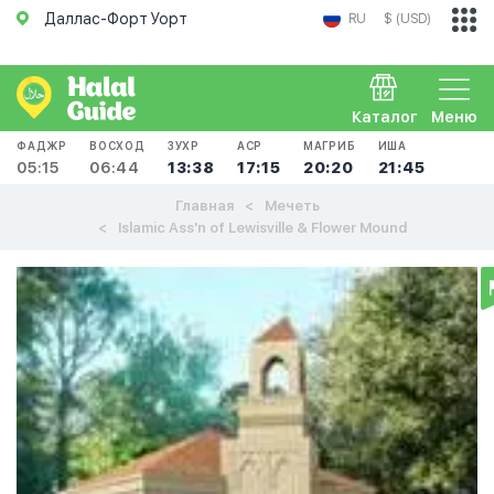
Даллас-Форт Уорт
RU
$ (USD)
Каталог
Меню
ФАДЖР
ВОСХОД
ЗУХР
АСР
МАГРИБ
ИША
05:15
06:44
13:38
17:15
20:20
21:45
Главная
Мечеть
Islamic Ass'n of Lewisville & Flower Mound