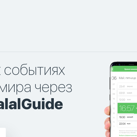
х событиях
мира через
lalGuide