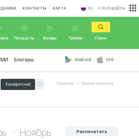
войти
ЗДНИКИ
КОНТАКТЫ
КАРТА
RU
₽ (RUB)
овье
Продукты
Фонды
Туризм
Поиск
СМИ
Блогеры
Android
iOS
Главная
Время намазов
рь
Ноябрь
Распечатать