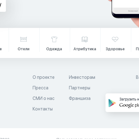
е
Отели
Одежда
Атрибутика
Здоровье
П
О проекте
Инвесторам
В
Пресса
Партнеры
й
СМИ о нас
Франшиза
Загрузить 
Контакты