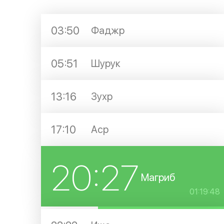
03:50
Фаджр
05:51
Шурук
13:16
Зухр
17:10
Аср
20:27
Магриб
01:19:48