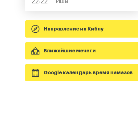
22:22
Иша
Направление на Киблу
Ближайшие мечети
Google календарь время намазов