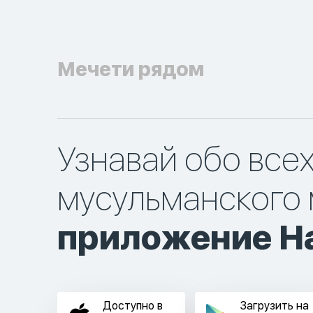
Мечети рядом
Узнавай обо все
мусульманского 
приложение Ha
Доступно в
Загрузить на