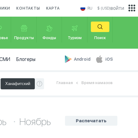
войти
НИКИ
КОНТАКТЫ
КАРТА
RU
$ (USD)
овье
Продукты
Фонды
Туризм
Поиск
СМИ
Блогеры
Android
iOS
Главная
Время намазов
рь
Ноябрь
Распечатать