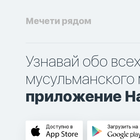
Мечети рядом
Узнавай обо все
мусульманского 
приложение Ha
Доступно в
Загрузить на