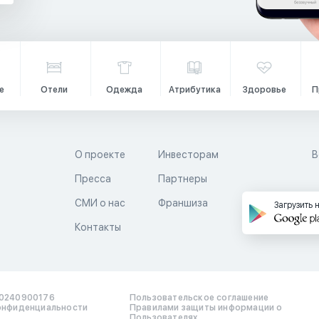
е
Отели
Одежда
Атрибутика
Здоровье
П
О проекте
Инвесторам
В
Пресса
Партнеры
й
СМИ о нас
Франшиза
Загрузить 
Контакты
0240900176
Пользовательское соглашение
онфиденциальности
Правилами защиты информации о
Пользователях