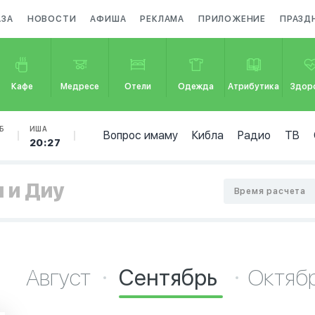
АЗА
НОВОСТИ
АФИША
РЕКЛАМА
ПРИЛОЖЕНИЕ
ПРАЗД
Кафе
Медресе
Отели
Одежда
Атрибутика
Здор
Б
ИША
Вопрос имаму
Кибла
Радио
ТВ
20:27
н и Диу
Время расчета
Август
Сентябрь
Октяб