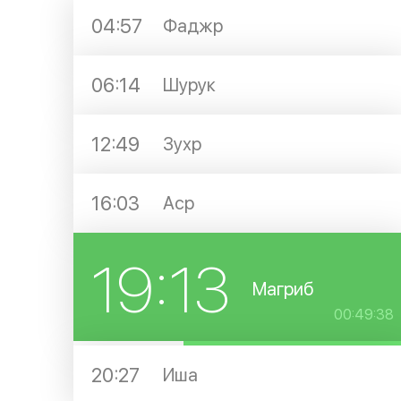
04:57
Фаджр
06:14
Шурук
12:49
Зухр
16:03
Аср
19:13
Магриб
00:49:38
20:27
Иша