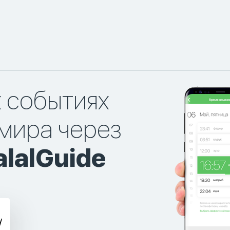
х событиях
мира через
lalGuide