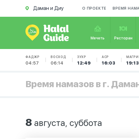
Даман и Диу
О ПРОЕКТЕ
ВРЕМЯ НАМ
Мечеть
Ресторан
ФАДЖР
ВОСХОД
ЗУХР
АСР
МАГРИ
04:57
06:14
12:49
16:03
19:13
Время намазов в г. Дама
8
августа, суббота