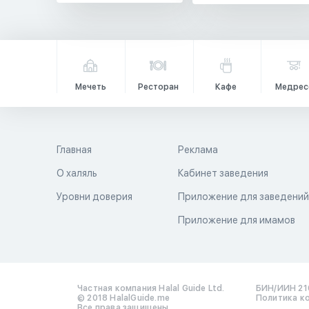
Мечеть
Ресторан
Кафе
Медрес
Главная
Реклама
О халяль
Кабинет заведения
Уровни доверия
Приложение для заведени
Приложение для имамов
Частная компания Halal Guide Ltd.
БИН/ИИН 21
© 2018 HalalGuide.me
Политика к
Все права защищены.