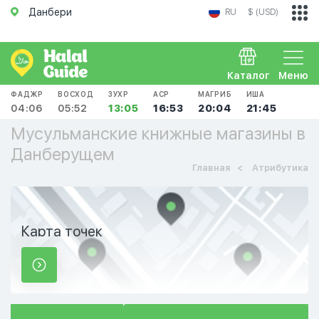
Данбери
RU
$ (USD)
Каталог
Меню
ФАДЖР
ВОСХОД
ЗУХР
АСР
МАГРИБ
ИША
04:06
05:52
13:05
16:53
20:04
21:45
Мусульманские книжные магазины в
Данберущем
Главная
Атрибутика
Карта точек