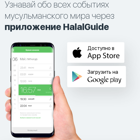
Узнавай обо всех событиях
мусульманского мира через
приложение HalalGuide
Доступно в
Загрузить на