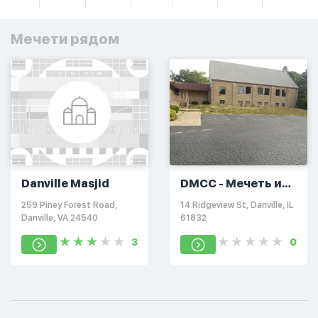
Мечети рядом
Danville Masjid
DMCC - Мечеть и
общественный
259 Piney Forest Road,
14 Ridgeview St, Danville, IL
центр в Дэнвилле
Danville, VA 24540
61832
3
0