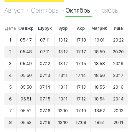
Август
Сентябрь
Октябрь
Ноябрь
Дата
Фаджр
Шурук
Зухр
Аср
Магриб
Иша
1
05:47
07:11
13:12
17:18
19:01
20:22
2
05:48
07:11
13:12
17:17
18:59
20:20
3
05:49
07:12
13:12
17:15
18:58
20:19
4
05:50
07:13
13:11
17:14
18:56
20:17
5
05:50
07:14
13:11
17:13
18:55
20:16
6
05:51
07:15
13:11
17:12
18:54
20:14
7
05:52
07:16
13:10
17:10
18:52
20:13
8
05:53
07:16
13:10
17:09
18:51
20:11