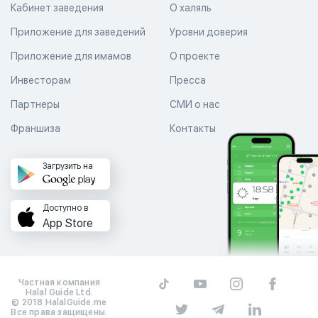
Кабинет заведения
О халяль
Приложение для заведений
Уровни доверия
Приложение для имамов
О проекте
Инвесторам
Пресса
Партнеры
СМИ о нас
Франшиза
Контакты
Загрузить на
Доступно в
App Store
Частная компания
Halal Guide Ltd.
© 2018 HalalGuide.me
Все права защищены.