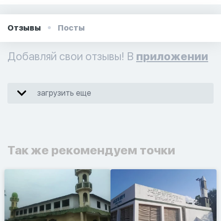
Отзывы
Посты
Добавляй свои отзывы! В
приложении
загрузить еще
Так же рекомендуем точки