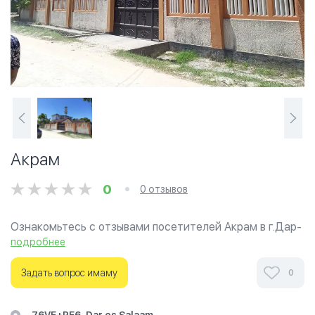
Акрам
0
0 отзывов
Ознакомьтесь с отзывами посетителей Акрам в г.Дар-
Эс-Салам на фотографиях и узнайте о часах работы.
подробнее
Ваше духовное путешествие начинается здесь.
Задать вопрос имаму
0