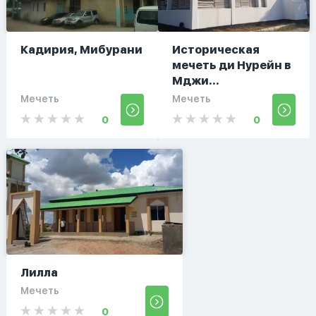
Кадирия, Мибурани
Историческая
мечеть ди Нурейн в
Мджи...
Мечеть
Мечеть
0
0
Лилла
Мечеть
0