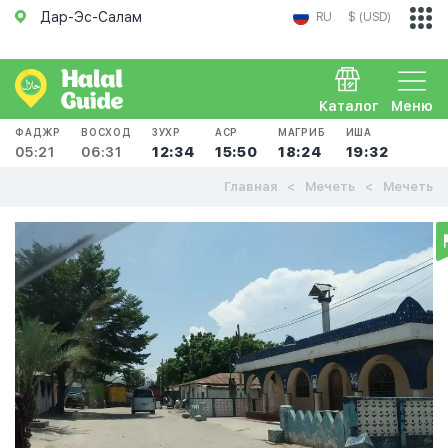
Дар-Эс-Салам
RU
$ (USD)
Каталог
Меню
ФАДЖР
ВОСХОД
ЗУХР
АСР
МАГРИБ
ИША
05:21
06:31
12:34
15:50
18:24
19:32
Главная
Мечеть
Мечеть