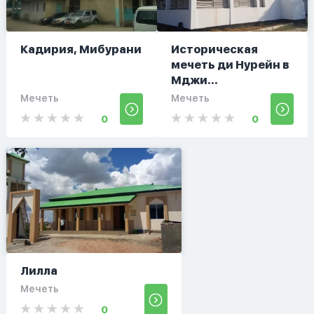
Кадирия, Мибурани
Историческая
мечеть ди Нурейн в
Мджи...
Мечеть
Мечеть
0
0
Лилла
Мечеть
0