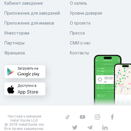
Кабинет заведения
О халяль
Приложение для заведений
Уровни доверия
Приложение для имамов
О проекте
Инвесторам
Пресса
Партнеры
СМИ о нас
Франшиза
Контакты
Загрузить на
Доступно в
App Store
Частная компания
Halal Guide Ltd.
© 2018 HalalGuide.me
Все права защищены.