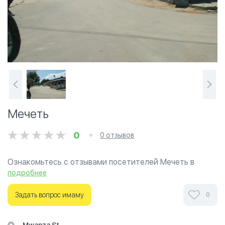
Мечеть
0
0 отзывов
Ознакомьтесь с отзывами посетителей Мечеть в
г.Дар-Эс-Салам на фотографиях и узнайте о часах
подробнее
работы. Ваше духовное путешествие начинается
здесь.
Задать вопрос имаму
0