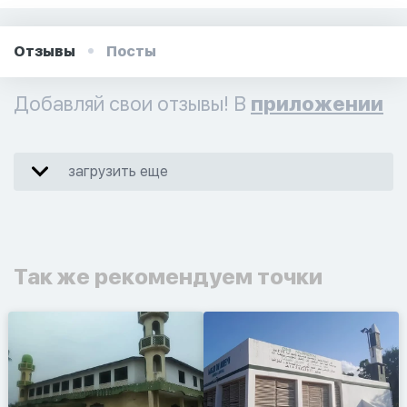
Отзывы
Посты
Добавляй свои отзывы! В
приложении
загрузить еще
Так же рекомендуем точки