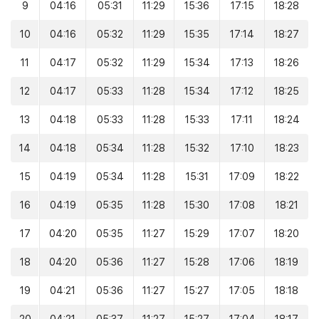
9
04:16
05:31
11:29
15:36
17:15
18:28
10
04:16
05:32
11:29
15:35
17:14
18:27
11
04:17
05:32
11:29
15:34
17:13
18:26
12
04:17
05:33
11:28
15:34
17:12
18:25
13
04:18
05:33
11:28
15:33
17:11
18:24
14
04:18
05:34
11:28
15:32
17:10
18:23
15
04:19
05:34
11:28
15:31
17:09
18:22
16
04:19
05:35
11:28
15:30
17:08
18:21
17
04:20
05:35
11:27
15:29
17:07
18:20
18
04:20
05:36
11:27
15:28
17:06
18:19
19
04:21
05:36
11:27
15:27
17:05
18:18