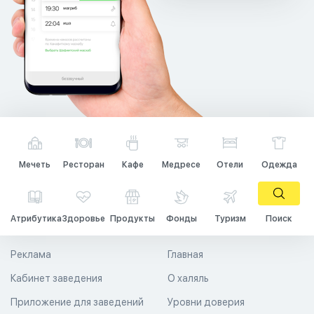
Мечеть
Ресторан
Кафе
Медресе
Отели
Одежда
Атрибутика
Здоровье
Продукты
Фонды
Туризм
Поиск
Реклама
Главная
Кабинет заведения
О халяль
Приложение для заведений
Уровни доверия