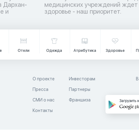
в Дархан-
с – ваше
е и
здоровье - наш приоритет.
е
Отели
Одежда
Атрибутика
Здоровье
П
О проекте
Инвесторам
В
Пресса
Партнеры
й
СМИ о нас
Франшиза
Загрузить 
Контакты