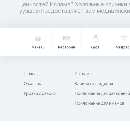
ценностей Ислама? Халяльные клиники 
медицинских учреждений ждет ва
уувшем предоставляют вам медицински
Мечеть
Ресторан
Кафе
Медрес
Главная
Реклама
О халяль
Кабинет заведения
Уровни доверия
Приложение для заведени
Приложение для имамов