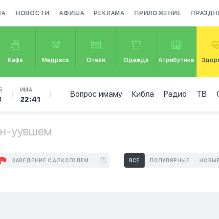
ЗА
НОВОСТИ
АФИША
РЕКЛАМА
ПРИЛОЖЕНИЕ
ПРАЗДН
Кафе
Медресе
Отели
Одежда
Атрибутика
Здор
Б
ИША
Вопрос имаму
Кибла
Радио
ТВ
8
22:41
ан-уувшем
ЗАВЕДЕНИЕ С АЛКОГОЛЕМ
ВСЕ
ПОПУЛЯРНЫЕ
НОВЫ