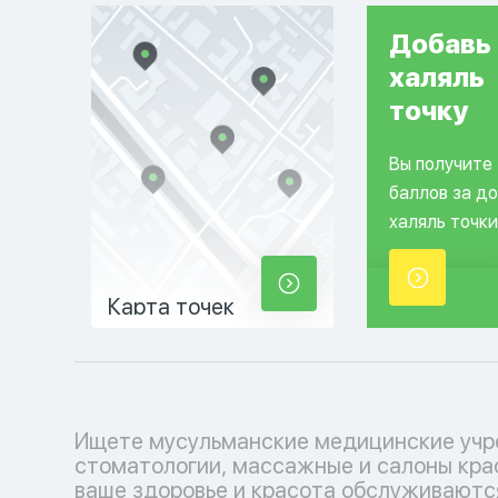
Добавь
халяль
точку
Вы получите
баллов за д
халяль точки
Карта точек
Ищете мусульманские медицинские учр
косметологические услуги, соответ
стоматологии, массажные и салоны кра
вашим религиозным убеждениям. Позабо
ваше здоровье и красота обслуживаютс
себе с уважением к вашим традициям.