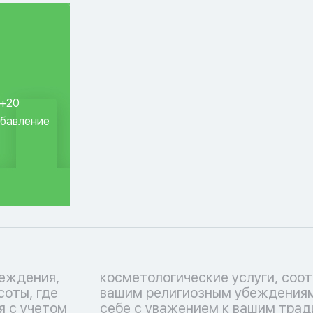
 +20
обавление
.
еждения,
ствующие
соты, где
тьтесь о
я с учетом
 Перечень