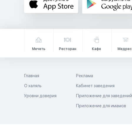
Мечеть
Ресторан
Кафе
Медрес
Главная
Реклама
О халяль
Кабинет заведения
Уровни доверия
Приложение для заведени
Приложение для имамов