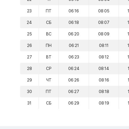
23
ПТ
06:16
08:05
24
СБ
06:18
08:07
25
ВС
06:20
08:09
26
ПН
06:21
08:11
27
ВТ
06:23
08:12
28
СР
06:24
08:14
29
ЧТ
06:26
08:16
30
ПТ
06:27
08:18
31
СБ
06:29
08:19