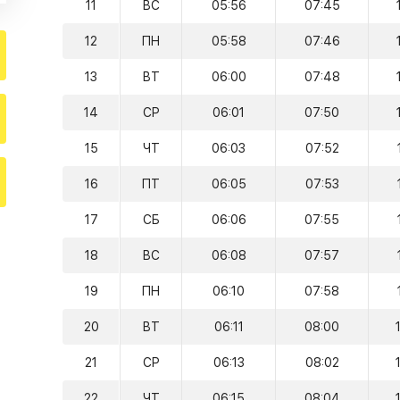
11
ВС
05:56
07:45
12
ПН
05:58
07:46
13
ВТ
06:00
07:48
14
СР
06:01
07:50
15
ЧТ
06:03
07:52
16
ПТ
06:05
07:53
17
СБ
06:06
07:55
18
ВС
06:08
07:57
19
ПН
06:10
07:58
20
ВТ
06:11
08:00
21
СР
06:13
08:02
22
ЧТ
06:15
08:04