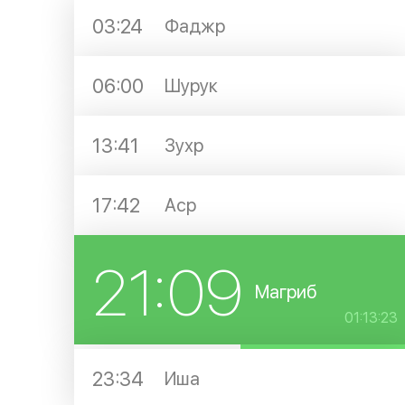
03:24
Фаджр
06:00
Шурук
13:41
Зухр
17:42
Аср
21:09
Магриб
01:13:23
23:34
Иша