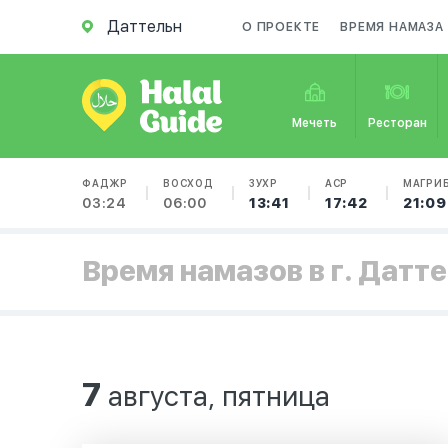
Даттельн
О ПРОЕКТЕ
ВРЕМЯ НАМАЗА
Мечеть
Ресторан
ФАДЖР
ВОСХОД
ЗУХР
АСР
МАГРИ
03:24
06:00
13:41
17:42
21:09
Время намазов в г. Датт
7
августа, пятница