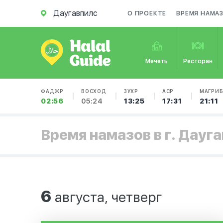
Даугавпилс
О ПРОЕКТЕ
ВРЕМЯ НАМА
Мечеть
Ресторан
ФАДЖР
ВОСХОД
ЗУХР
АСР
МАГРИ
02:56
05:24
13:25
17:31
21:11
Время намазов в г. Дауг
6
августа, четверг