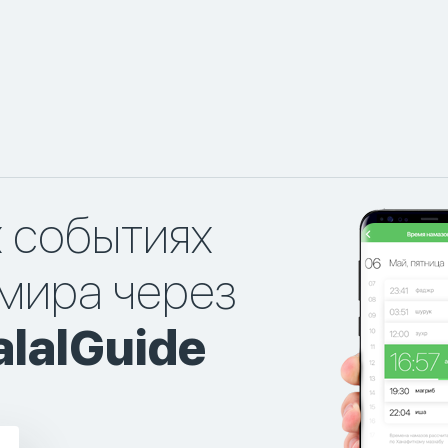
х событиях
мира через
lalGuide