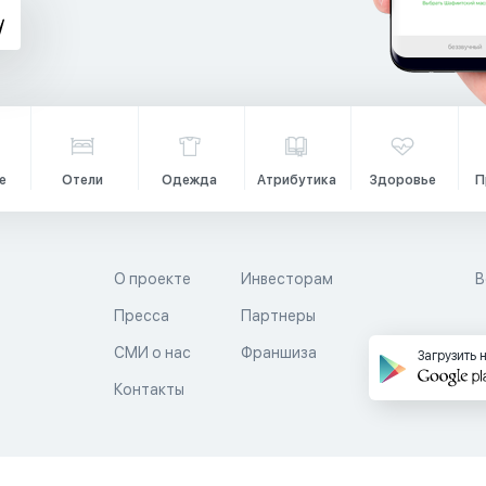
е
Отели
Одежда
Атрибутика
Здоровье
П
О проекте
Инвесторам
В
Пресса
Партнеры
й
СМИ о нас
Франшиза
Загрузить 
Контакты