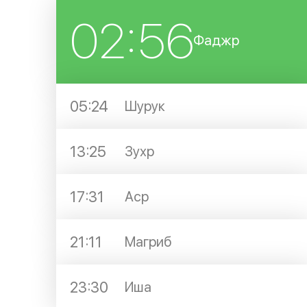
02:56
Фаджр
05:24
Шурук
13:25
Зухр
17:31
Аср
21:11
Магриб
23:30
Иша