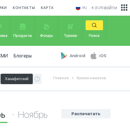
войти
ИКИ
КОНТАКТЫ
КАРТА
RU
€ (EUR)
овье
Продукты
Фонды
Туризм
Поиск
СМИ
Блогеры
Android
iOS
Главная
Время намазов
рь
Ноябрь
Распечатать