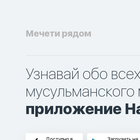
Мечети рядом
Узнавай обо все
мусульманского 
приложение Ha
Доступно в
Загрузить на