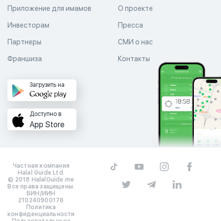
Приложение для имамов
О проекте
Инвесторам
Пресса
Партнеры
СМИ о нас
Франшиза
Контакты
Загрузить на
Доступно в
App Store
Частная компания
Halal Guide Ltd.
© 2018 HalalGuide.me
Все права защищены.
БИН/ИИН
210240900176
Политика
конфиденциальности