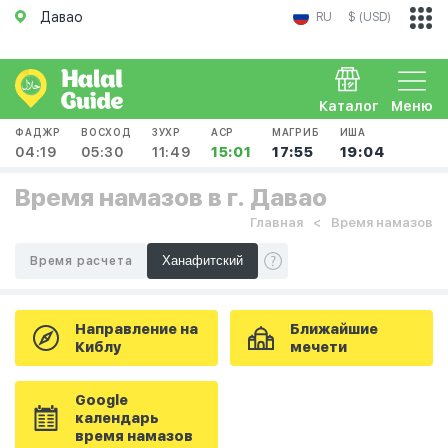
Давао
RU
$ (USD)
Каталог
Меню
ФАДЖР
ВОСХОД
ЗУХР
АСР
МАГРИБ
ИША
04:19
05:30
11:49
15:01
17:55
19:04
Время намазов в г. Давао
Главная
Время намазов
Время расчета
Направление на
Ближайшие
Киблу
мечети
Google
календарь
время намазов