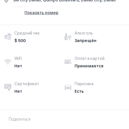
SM City Davao, Quimpo Boulevard, Davao City, Davao
Показать номер
Средний чек
Алкоголь
$ 500
Запрещён
WiFi
Оплата картой
Нет
Принимается
Сертификат
Парковка
Нет
Есть
Поделиться: