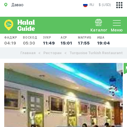
Давао
RU
$ (USD)
Каталог
Меню
ФАДЖР
ВОСХОД
ЗУХР
АСР
МАГРИБ
ИША
04:19
05:30
11:49
15:01
17:55
19:04
Главная
Ресторан
Turquoise Turkish Restaurant