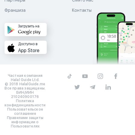
Партнеры
СМИ о нас
Франшиза
Контакты
Загрузить на
Доступно в
App Store
Частная компания
Halal Guide Ltd.
© 2018 HalalGuide.me
Все права защищены.
БИН/ИИН
210240900176
Политика
конфиденциальности
Пользовательское
соглашение
Правилами защиты
информации о
Пользователях