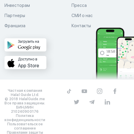
Инвесторам
Пресса
Партнеры
СМИ о нас
Франшиза
Контакты
Загрузить на
Доступно в
App Store
Частная компания
Halal Guide Ltd.
© 2018 HalalGuide.me
Все права защищены.
БИН/ИИН
210240900176
Политика
конфиденциальности
Пользовательское
соглашение
Правилами защиты