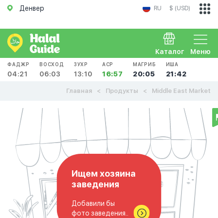
Денвер
RU
$ (USD)
Каталог
Меню
ФАДЖР
ВОСХОД
ЗУХР
АСР
МАГРИБ
ИША
04:21
06:03
13:10
16:57
20:05
21:42
Главная
Продукты
Middle East Market
Ищем хозяина
заведения
Добавили бы
фото заведения..