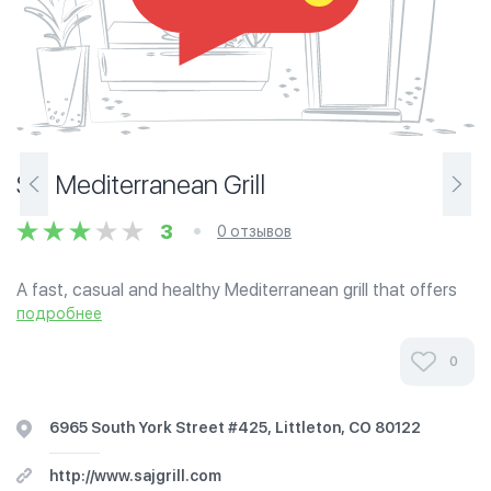
Saj Mediterranean Grill
3
0 отзывов
A fast, casual and healthy Mediterranean grill that offers
Shawarama, falafel, kabobs, hummus, tabouli, baba
подробнее
ghnooj, and fatoush. We have an onsite bakery where
fresh pita and Saj are baked daily....
0
6965 South York Street #425, Littleton, CO 80122
http://www.sajgrill.com