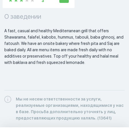
3
О заведении
A fast, casual and healthy Mediterranean grill that offers 
Shawarama, falafel, kabobs, hummus, tabouli, baba ghnooj, and 
fatoush. We have an onsite bakery where fresh pita and Saj are 
baked daily. All are menu items are made fresh daily with no 
additives or preservatives. Top off your healthy and halal meal 
with baklava and fresh squeezed lemonade. 
Мы не несем ответственности за услуги,
реализуемые организациями, находящимися у нас
в базе. Просьба дополнительно уточнять у лиц,
предоставляющих продукцию халяль. (13641)