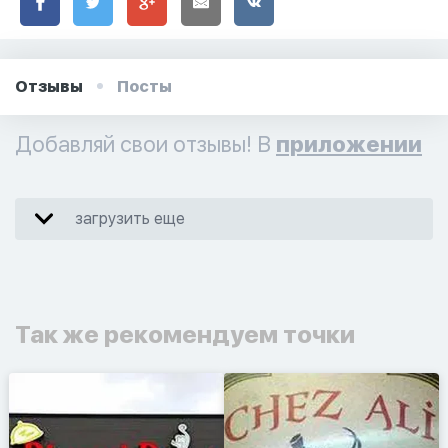
Отзывы
Посты
Добавляй свои отзывы! В
приложении
загрузить еще
Так же рекомендуем точки