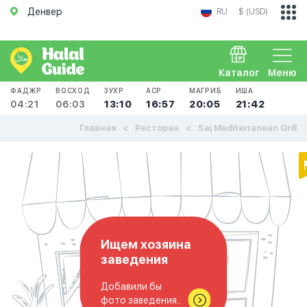
Денвер
RU
$ (USD)
Каталог
Меню
ФАДЖР
ВОСХОД
ЗУХР
АСР
МАГРИБ
ИША
04:21
06:03
13:10
16:57
20:05
21:42
Главная
Ресторан
Saj Mediterranean Grill
Ищем хозяина
заведения
Добавили бы
фото заведения..