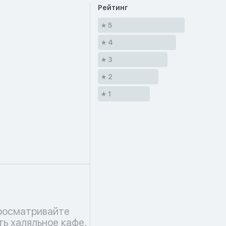
Рейтинг
5
4
3
2
1
росматривайте
ть халяльное кафе,