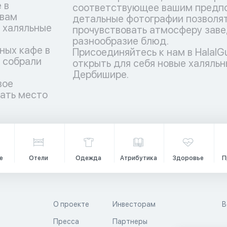
 в
соответствующее вашим предпо
 вам
детальные фотографии позволят
 халяльные
прочувствовать атмосферу заве
разнообразие блюд.
ных кафе в
Присоединяйтесь к нам в HalalG
 собрали
открыть для себя новые халяльн
Дербишире.
вое
рать место
е
Отели
Одежда
Атрибутика
Здоровье
П
О проекте
Инвесторам
В
Пресса
Партнеры