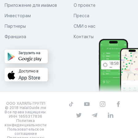
Приложение для имамов
О проекте
Инвесторам
Пресса
Партнеры
СМИ о нас
Франшиза
Контакты
Загрузить на
Доступно в
App Store
ООО ХАЛЯЛЬ ГРУПП
© 2018 HalalGuide.me
Все права защищены.
ИНН 1655317836
Политика
конфиденциальности
Пользовательское
соглашение