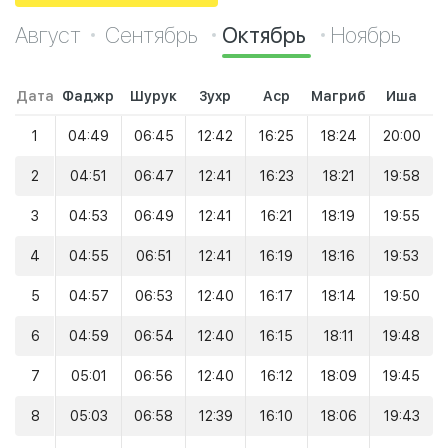
Август
Сентябрь
Октябрь
Ноябрь
Дата
Фаджр
Шурук
Зухр
Аср
Магриб
Иша
1
04:49
06:45
12:42
16:25
18:24
20:00
2
04:51
06:47
12:41
16:23
18:21
19:58
3
04:53
06:49
12:41
16:21
18:19
19:55
4
04:55
06:51
12:41
16:19
18:16
19:53
5
04:57
06:53
12:40
16:17
18:14
19:50
6
04:59
06:54
12:40
16:15
18:11
19:48
7
05:01
06:56
12:40
16:12
18:09
19:45
8
05:03
06:58
12:39
16:10
18:06
19:43