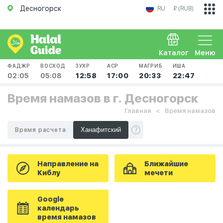
Десногорск
RU
₽ (RUB)
Каталог
Меню
ФАДЖР
ВОСХОД
ЗУХР
АСР
МАГРИБ
ИША
02:05
05:08
12:58
17:00
20:33
22:47
Время намазов в г. Десногорск
Главная
Время намазов
Время расчета
Направление на
Ближайшие
Киблу
мечети
Google
календарь
время намазов