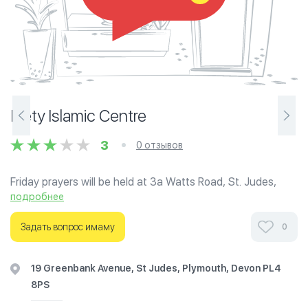
Piety Islamic Centre
3
0 отзывов
Friday prayers will be held at 3a Watts Road, St. Judes,
Plymouth, PL4 8SE. Five daily prayers are being held at: 67
подробнее
Ebrington Street, Plymouth, PL4 9AQ.
Задать вопрос имаму
0
Ознакомьтесь с отзывами посетителей Piety Islamic
Centre в г.Девон на фотографиях и узнайте о часах
19 Greenbank Avenue, St Judes, Plymouth, Devon PL4
работы. Ваше духовное путешествие начинается
8PS
здесь.