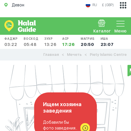
Девон
RU
£ (GBP)
Каталог
Меню
ФАДЖР
ВОСХОД
ЗУХР
АСР
МАГРИБ
ИША
03:22
05:48
13:26
17:26
20:50
23:07
Главная
Мечеть
Piety Islamic Centre
Ищем хозяина
заведения
Добавили бы
фото заведения..