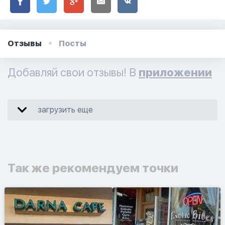
Отзывы
Посты
Добавляй свои отзывы! В
приложении
загрузить еще
Так же рекомендуем точки