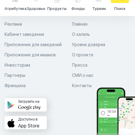
Атрибутика
Здоровье
Продукты
Фонды
Туризм
Поиск
Реклама
Главная
Кабинет заведения
О халяль
Приложение для заведений
Уровни доверия
Приложение для имамов
О проекте
Инвесторам
Пресса
Партнеры
СМИ о нас
Франшиза
Контакты
Загрузить на
Доступно в
App Store