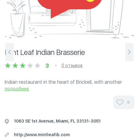
Mint Leaf Indian Brasserie
3
0 отзывов
Indian restaurant in the heart of Brickell, with another
branch in Coral Gables.
подробнее
0
1063 SE 1st Avenue, Miami, FL 33131-3051
http://www.mintleafib.com