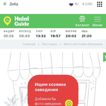
Дейд
RU
$ (USD)
Каталог
Меню
ФАДЖР
ВОСХОД
ЗУХР
АСР
МАГРИБ
ИША
05:28
06:49
13:32
16:57
20:02
21:20
Главная
Ресторан
Mint Leaf Indian Brasserie
Ищем хозяина
заведения
Добавили бы
фото заведения..