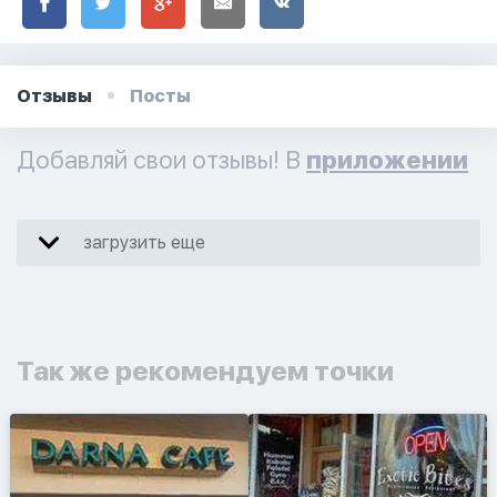
Отзывы
Посты
Добавляй свои отзывы! В
приложении
загрузить еще
Так же рекомендуем точки