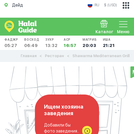
Дейд
RU
$ (USD)
Каталог
Меню
ФАДЖР
ВОСХОД
ЗУХР
АСР
МАГРИБ
ИША
05:27
06:49
13:32
16:57
20:03
21:21
Главная
Ресторан
Shawarma Mediterranean Grill
Ищем хозяина
заведения
Добавили бы
фото заведения..