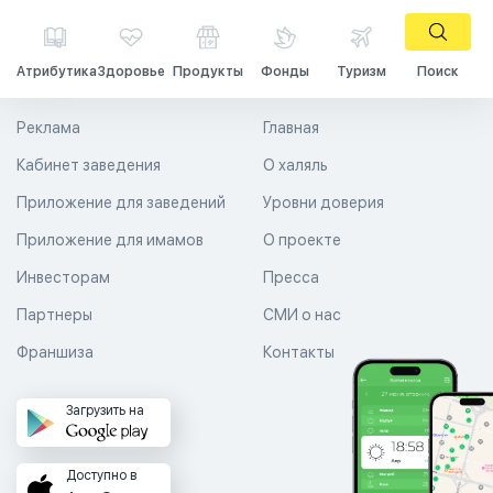
Атрибутика
Здоровье
Продукты
Фонды
Туризм
Поиск
Реклама
Главная
Кабинет заведения
О халяль
Приложение для заведений
Уровни доверия
Приложение для имамов
О проекте
Инвесторам
Пресса
Партнеры
СМИ о нас
Франшиза
Контакты
Загрузить на
Доступно в