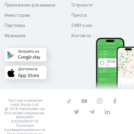
Приложение для имамов
О проекте
Инвесторам
Пресса
Партнеры
СМИ о нас
Франшиза
Контакты
Загрузить на
Доступно в
App Store
Частная компания
Halal Guide Ltd.
© 2018 HalalGuide.me
Все права защищены.
БИН/ИИН
210240900176
Политика
конфиденциальности