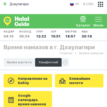
Дхаулагири
RU
$ (USD)
Каталог
Меню
ФАДЖР
ВОСХОД
ЗУХР
АСР
МАГРИБ
ИША
04:10
05:34
12:22
15:51
18:57
20:18
Время намазов в г. Дхаулагири
Главная
Время намазов
Время расчета
Направление на
Ближайшие
Киблу
мечети
Google
календарь
время намазов