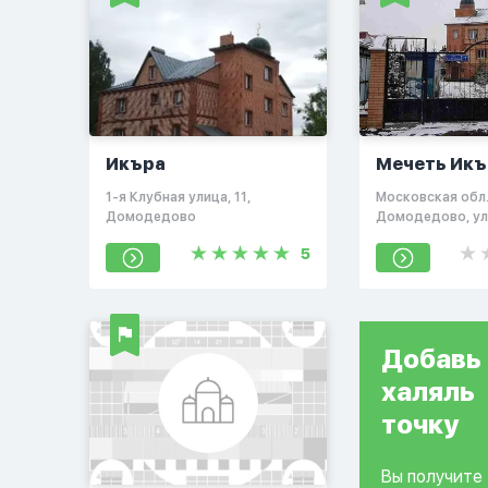
Икъра
Мечеть Икъ
​1-я Клубная улица, 11​,
Московская обл.,
Домодедово
Домодедово, ул 
Востряково мкр.)
5
Добавь
халяль
точку
Вы получите