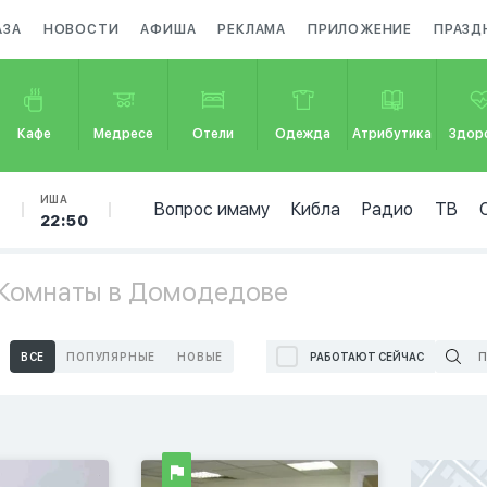
АЗА
НОВОСТИ
АФИША
РЕКЛАМА
ПРИЛОЖЕНИЕ
ПРАЗД
Кафе
Медресе
Отели
Одежда
Атрибутика
Здор
Б
ИША
Вопрос имаму
Кибла
Радио
ТВ
22:50
 Комнаты в Домодедове
ВСЕ
ПОПУЛЯРНЫЕ
НОВЫЕ
РАБОТАЮТ СЕЙЧАС