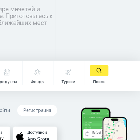
ире мечетей и
. Приготовьтесь к
 ближайших мест
родукты
Фонды
Туризм
Поиск
ойти
Регистрация
на
Доступно в
App Store