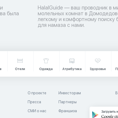
 и
HalalGuide — ваш проводник в м
ва была
молельных комнат в Домодедове
легкому и комфортному поиску
для намаза с нами.
е
Отели
Одежда
Атрибутика
Здоровье
П
О проекте
Инвесторам
В
Пресса
Партнеры
й
СМИ о нас
Франшиза
Загрузить 