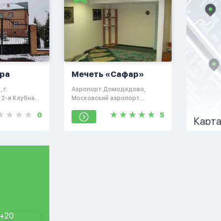
ра
Мечеть «Сафар»
 г.
Аэропорт Домодедово,
2-я Клубная (
Московский аэропорт
, д. 1
Домодедово, Московская
0
5
область, Россия, 142015
Карта
 +20