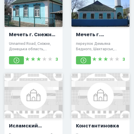
Мечеть г. Снежное
Мечеть г.
(община
Шахтерск (община
Unnamed Road, Сніжне,
переулок Демьяна
"Исламия")
"Ассалям")
Донецька область,
Бедного, Шахтарськ,
Украина
Донецька область,
3
3
Украина
Исламский
Константиновка
культурный центр