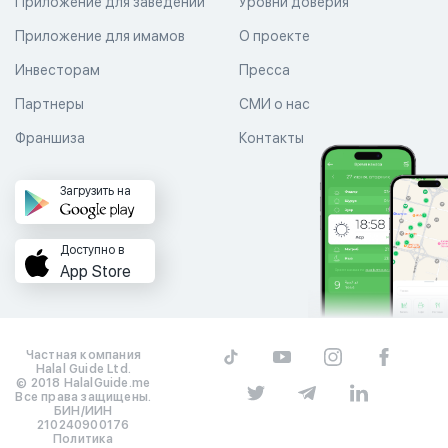
Приложение для заведений
Уровни доверия
Приложение для имамов
О проекте
Инвесторам
Пресса
Партнеры
СМИ о нас
Франшиза
Контакты
Загрузить на
Доступно в
App Store
Частная компания
Halal Guide Ltd.
© 2018 HalalGuide.me
Все права защищены.
БИН/ИИН
210240900176
Политика