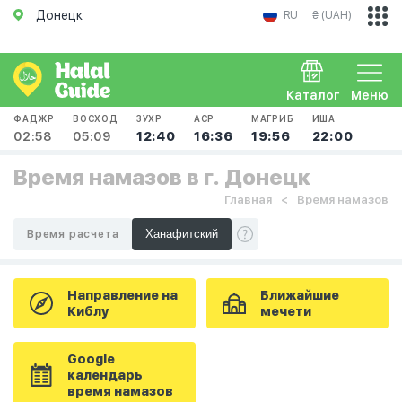
Донецк
RU
₴ (UAH)
Каталог
Меню
ФАДЖР
ВОСХОД
ЗУХР
АСР
МАГРИБ
ИША
02:58
05:09
12:40
16:36
19:56
22:00
Время намазов в г. Донецк
Главная
Время намазов
Время расчета
Направление на
Ближайшие
Киблу
мечети
Google
календарь
время намазов