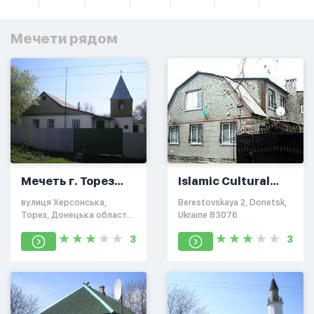
Мечети рядом
Мечеть г. Торез
Islamic Cultural
(община "Юлдыз")
Centre Donetsk
вулиця Херсонська,
Berestovskaya 2, Donetsk,
Торез, Донецька область,
Ukraine 83076
Украина, 86600
3
3