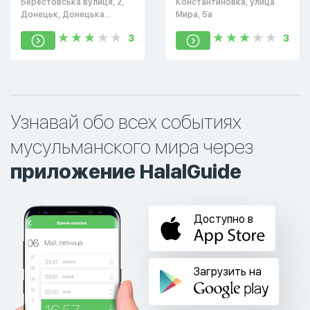
Берестовська вулиця, 2,
Константиновка, улица
в Донецке
Донецьк, Донецька
Мира, 5а
область, Украина
3
3
Узнавай обо всех событиях
мусульманского мира через
приложение HalalGuide
Доступно в
Загрузить на