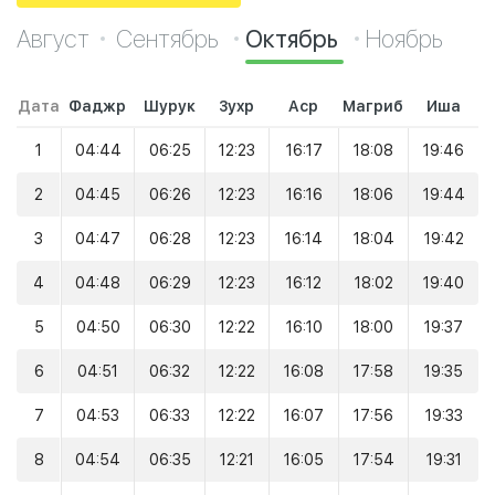
Август
Сентябрь
Октябрь
Ноябрь
Дата
Фаджр
Шурук
Зухр
Аср
Магриб
Иша
1
04:44
06:25
12:23
16:17
18:08
19:46
2
04:45
06:26
12:23
16:16
18:06
19:44
3
04:47
06:28
12:23
16:14
18:04
19:42
4
04:48
06:29
12:23
16:12
18:02
19:40
5
04:50
06:30
12:22
16:10
18:00
19:37
6
04:51
06:32
12:22
16:08
17:58
19:35
7
04:53
06:33
12:22
16:07
17:56
19:33
8
04:54
06:35
12:21
16:05
17:54
19:31